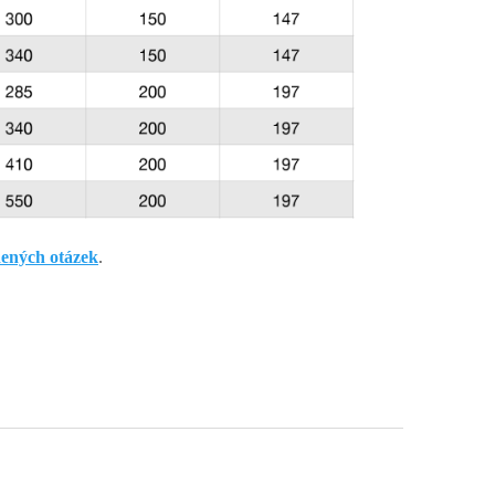
dených otázek
.