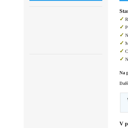
Sta
✓
Re
✓
Po
✓
N
✓
Mo
✓
Ce
✓
N
Na p
Dalš
V p