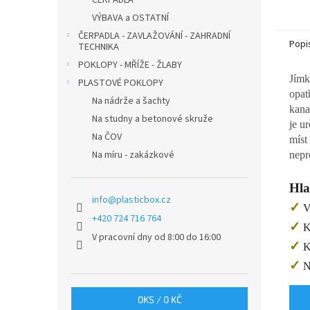
ČERPADLA
VÝBAVA a OSTATNÍ
ČERPADLA - ZAVLAŽOVÁNÍ - ZAHRADNÍ
Popi
TECHNIKA
POKLOPY - MŘÍŽE - ŽLABY
Jímk
PLASTOVÉ POKLOPY
opat
Na nádrže a šachty
kana
Na studny a betonové skruže
je u
Na ČOV
míst
Na míru - zakázkové
nepr
Hla
info
@
plasticbox.cz
✓
Vh
+420 724 716 764
✓
Kv
V pracovní dny od 8:00 do 16:00
✓
Ko
✓
Ní
0
KS /
0 KČ