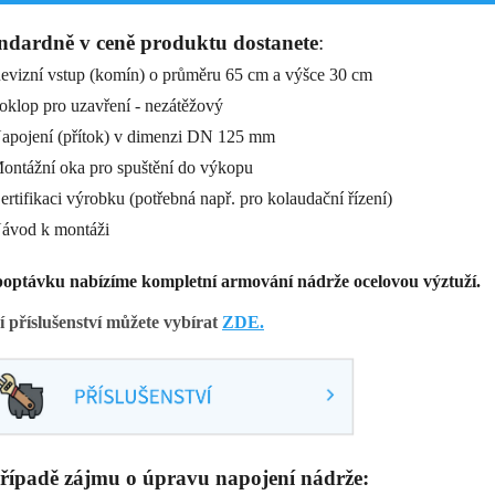
ndardně v ceně produktu dostanete
:
vizní vstup (komín) o průměru 65 cm a výšce 30 cm
klop pro uzavření - nezátěžový
apojení (přítok) v dimenzi DN 125 mm
ntážní oka pro spuštění do výkopu
rtifikaci výrobku (potřebná např. pro kolaudační řízení)
ávod k montáži
optávku nabízíme kompletní armování nádrže ocelovou výztuží.
í příslušenství můžete vybírat
ZDE.
řípadě zájmu o úpravu napojení nádrže: