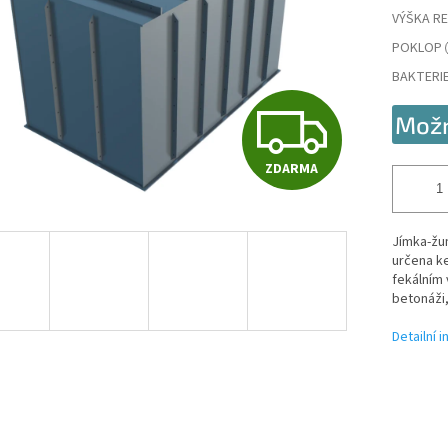
VÝŠKA RE
POKLOP
BAKTERI
Z
Možn
ZDARMA
D
Jímka-žu
A
určena k
fekálním
betonáži,
R
Detailní 
M