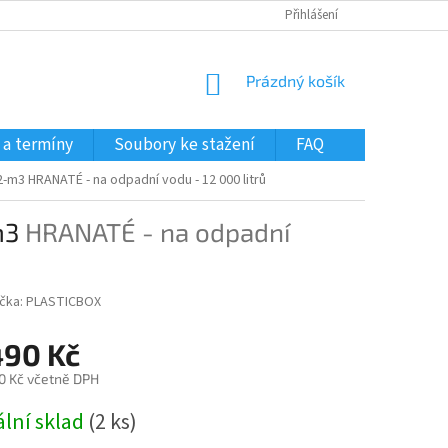
Přihlášení
NÁKUPNÍ
Prázdný košík
KOŠÍK
 a termíny
Soubory ke stažení
FAQ
12-m3
HRANATÉ - na odpadní vodu - 12 000 litrů
m3
HRANATÉ - na odpadní
čka:
PLASTICBOX
490 Kč
0 Kč
včetně DPH
ální sklad
(2 ks)