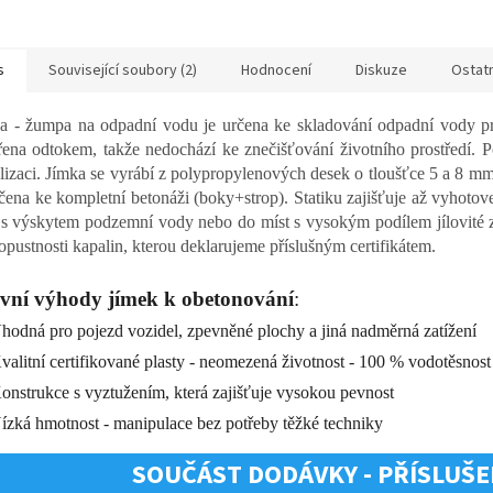
A
s
Související soubory (2)
Hodnocení
Diskuze
Ostat
a - žumpa na odpadní vodu je určena ke skladování odpadní vody pr
řena odtokem, takže nedochází ke znečišťování životního prostředí. 
lizaci. Jímka se vyrábí z polypropylenových desek o tloušťce 5 a 8 mm
rčena ke kompletní betonáži (boky+strop).
Statiku zajišťuje až vyhoto
 s výskytem podzemní vody nebo do míst s vysokým podílem jílovité z
opustnosti kapalin, kterou deklarujeme příslušným certifikátem.
vní výhody jímek k obetonování
:
odná pro pojezd vozidel, zpevněné plochy a jiná nadměrná zatížení
alitní certifikované plasty - neomezená životnost - 100 % vodotěsnost
nstrukce s vyztužením, která zajišťuje vysokou pevnost
zká hmotnost - manipulace bez potřeby těžké techniky
SOUČÁST DODÁVKY - PŘÍSLUŠEN