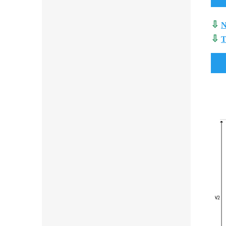
⇩
N
⇩
T