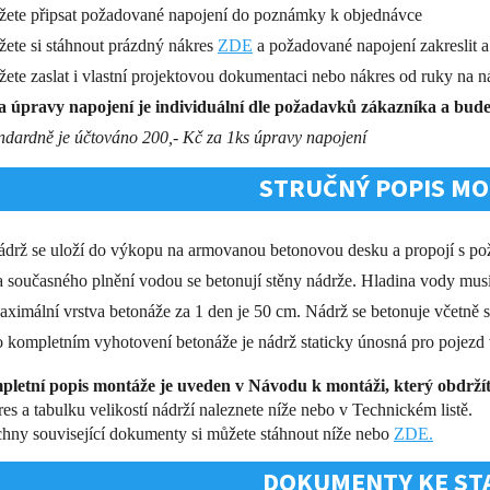
žete připsat požadované napojení do poznámky k objednávce
žete si stáhnout prázdný nákres
ZDE
a požadované napojení zakreslit a 
žete zaslat i vlastní projektovou dokumentaci nebo nákres od ruky na n
 úpravy napojení je individuální dle požadavků zákazníka a bud
andardně je účtováno 200,- Kč za 1ks úpravy napojení
STRUČNÝ POPIS MO
drž se uloží do výkopu na armovanou betonovou desku a propojí s p
 současného plnění vodou se betonují stěny nádrže. Hladina vody musí
ximální vrstva betonáže za 1 den je 50 cm. Nádrž se betonuje včetně s
 kompletním vyhotovení betonáže je nádrž staticky únosná pro pojezd v
letní popis montáže je uveden v Návodu k montáži, který obdrží
es a tabulku velikostí nádrží naleznete níže nebo v Technickém listě.
hny související dokumenty si můžete stáhnout níže nebo
ZDE.
DOKUMENTY KE ST