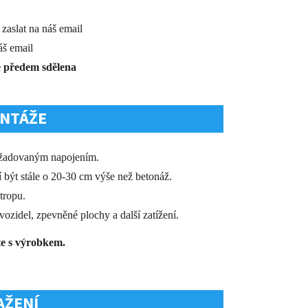
zaslat na náš email
áš email
e předem sdělena
NTÁŽE
ožadovaným napojením.
 být stále o 20-30 cm výše než betonáž.
tropu.
ozidel, zpevněné plochy a další zatížení.
te s výrobkem.
AŽENÍ