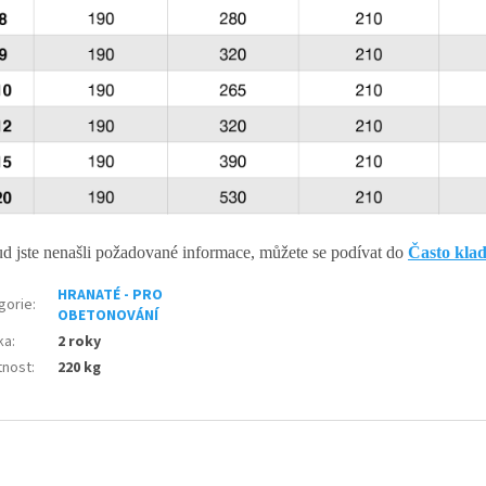
d jste nenašli požadované informace, můžete se podívat do
Často kla
HRANATÉ - PRO
gorie
:
OBETONOVÁNÍ
ka
:
2 roky
nost
:
220 kg