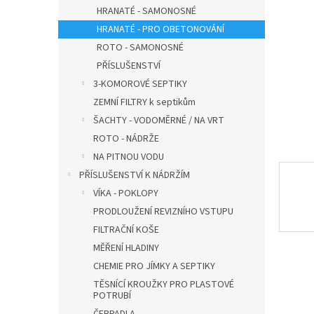
n
HRANATÉ - SAMONOSNÉ
e
HRANATÉ - PRO OBETONOVÁNÍ
l
ROTO - SAMONOSNÉ
PŘÍSLUŠENSTVÍ
3-KOMOROVÉ SEPTIKY
ZEMNÍ FILTRY k septikům
ŠACHTY - VODOMĚRNÉ / NA VRT
ROTO - NÁDRŽE
NA PITNOU VODU
PŘÍSLUŠENSTVÍ K NÁDRŽÍM
VÍKA - POKLOPY
PRODLOUŽENÍ REVIZNÍHO VSTUPU
FILTRAČNÍ KOŠE
MĚŘENÍ HLADINY
CHEMIE PRO JÍMKY A SEPTIKY
TĚSNÍCÍ KROUŽKY PRO PLASTOVÉ
POTRUBÍ