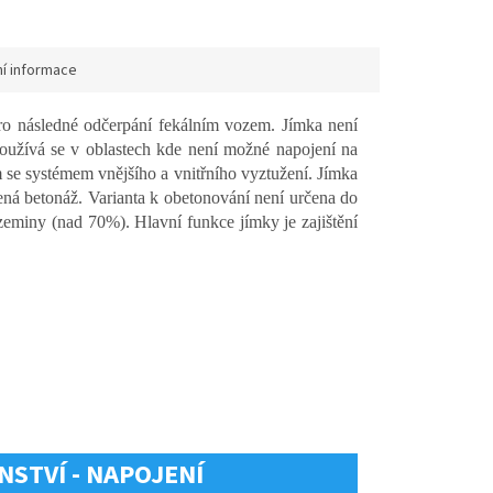
ní informace
o následné odčerpání fekálním vozem. Jímka není
Používá se v oblastech kde není možné napojení na
 se systémem vnějšího a vnitřního vyztužení. Jímka
vená betonáž.
Varianta k obetonování není určena do
eminy (nad 70%). Hlavní funkce jímky je zajištění
STVÍ - NAPOJENÍ