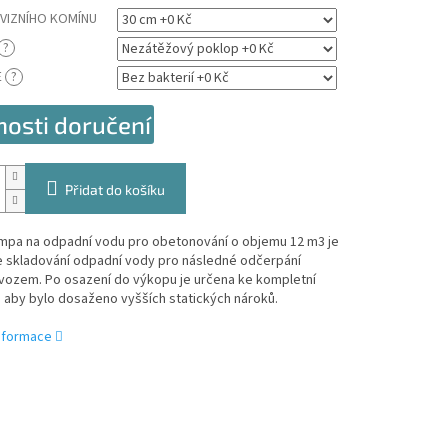
VIZNÍHO KOMÍNU
?
E
?
osti doručení
Přidat do košíku
mpa na odpadní vodu pro obetonování o objemu 12 m3 je
e skladování odpadní vody pro následné odčerpání
 vozem. Po osazení do výkopu je určena ke kompletní
 aby bylo dosaženo vyšších statických nároků.
informace