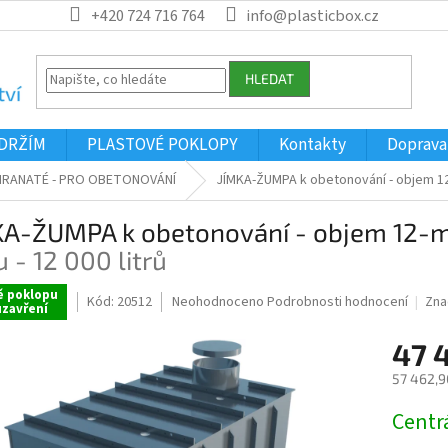
+420 724 716 764
info@plasticbox.cz
HLEDAT
ÁDRŽÍM
PLASTOVÉ POKLOPY
Kontakty
Doprava
HRANATÉ - PRO OBETONOVÁNÍ
JÍMKA-ŽUMPA k obetonování - objem 
KA-ŽUMPA k obetonování - objem 12-
 - 12 000 litrů
ě poklopu
Průměrné
Kód:
20512
Neohodnoceno
Podrobnosti hodnocení
Zna
uzavření
hodnocení
produktu
47 
je
0,0
57 462,9
z
Měrná
5
Centr
cena:
hvězdiček.