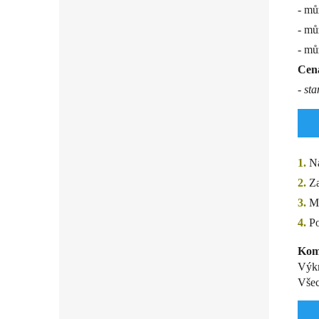
- mů
- mů
- mů
Cena
- st
1.
Ná
2.
Za
3.
Ma
4.
Po
Komp
Výkr
Všec