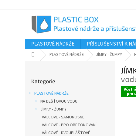
Přejít
na
obsah
PLASTOVÉ NÁDRŽE
PŘÍSLUŠENSTVÍ K N
Domů
PLASTOVÉ NÁDRŽE
JÍMKY - ŽUMPY
P
JÍM
o
Přeskočit
s
vodu
Kategorie
kategorie
t
Včetn
r
PLASTOVÉ NÁDRŽE
pro 
a
NA DEŠŤOVOU VODU
n
JÍMKY - ŽUMPY
n
í
VÁLCOVÉ - SAMONOSNÉ
p
VÁLCOVÉ - PRO OBETONOVÁNÍ
a
VÁLCOVÉ - DVOUPLÁŠŤOVÉ