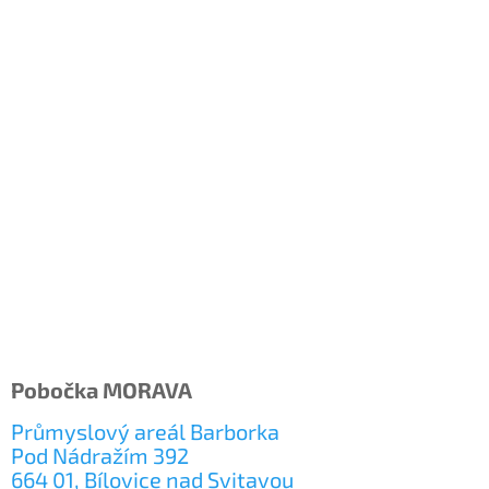
t
í
Pobočka MORAVA
Průmyslový areál Barborka
Pod Nádražím 392
664 01, Bílovice nad Svitavou