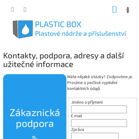
Přejít
NÁKUP
na
obsah
KOŠÍK
Kontakty, podpora, adresy a další
užitečné informace
Máte nějaké otázky? Zodpovíme je.
Prosíme o pečlivé vyplnění
kontaktních údajů.
Jméno a příjmení
Zákaznická
E-mail
podpora
Zpráva
✎