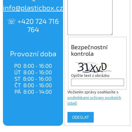
info@plasticbox.cz
☏ +420 724 716
764
Bezpečnostní
Provozní doba
kontrola
PO 8:00 - 16:00
ÚT 8:00 - 16:00
Opište text z obrázku
ST 8:00 - 16:00
ČT 8:00 - 16:00
PÁ 8:00 - 14:00
Vložením zprávy souhlasíte s
podmínkami ochrany osobních
údajů
ODESLAT