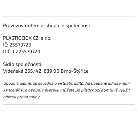
Provozovatelem e-shopu je společnost
PLASTIC BOX CZ, s.r.o.
IČ: 25579720
DIČ: CZ25579720
Sídlo společnosti:
Vídeňská 255/42, 639 00 Brno-Štýřice
Upozorňujeme, že se jedná o virtuální sídlo. Na uvedené adrese není
kancelář. Pro osobní návštěvu můžete po předchozí domluvě využít
adresu provozovny.
Z
á
p
a