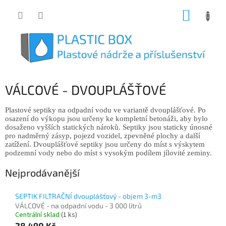
Přejít
NÁKUP
na
obsah
KOŠÍK
VÁLCOVÉ - DVOUPLÁŠŤOVÉ
Plastové septiky na odpadní vodu ve variantě dvouplášťové. Po
osazení do výkopu jsou určeny ke kompletní betonáži, aby bylo
dosaženo vyšších statických nároků. Septiky jsou staticky únosné
pro nadměrný zásyp, pojezd vozidel, zpevněné plochy a další
zatížení. Dvouplášťové septiky jsou určeny do míst s výskytem
podzemní vody nebo do míst s vysokým podílem jílovité zeminy.
Nejprodávanější
SEPTIK FILTRAČNÍ dvouplášťový - objem 3-m3
VÁLCOVÉ - na odpadní vodu - 3 000 litrů
Centrální sklad
(1 ks)
28 490 Kč