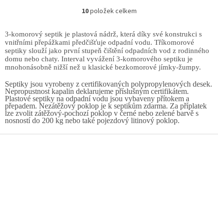
10
položek celkem
3-komorový septik je plastová nádrž, která díky své konstrukci s
vnitřními přepážkami předčišťuje odpadní vodu. Tříkomorové
septiky slouží jako první stupeň čištění odpadních vod z rodinného
domu nebo chaty. Interval vyvážení 3-komorového septiku je
mnohonásobně nižší než u klasické bezkomorové jímky-žumpy.
Septiky jsou vyrobeny z certifikovaných polypropylenových desek.
Nepropustnost kapalin deklarujeme příslušným certifikátem.
Plastové septiky na odpadní vodu jsou vybaveny přítokem a
přepadem. Nezátěžový poklop je k septikům zdarma. Za příplatek
lze zvolit zátěžový-pochozí poklop v černé nebo zelené barvě s
nosností do 200 kg nebo také pojezdový litinový poklop.
Z
á
p
a
t
í