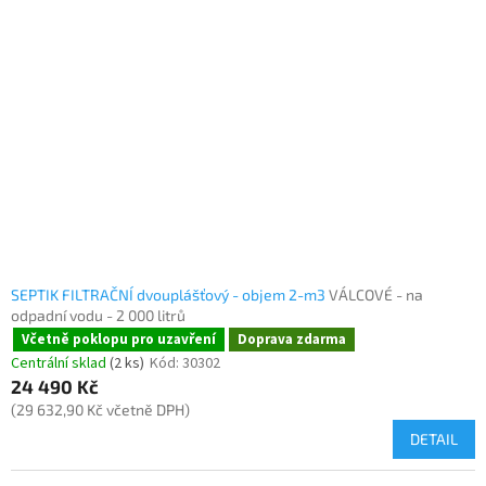
d
i
u
s
k
p
t
r
ů
o
d
u
k
t
ů
SEPTIK FILTRAČNÍ dvouplášťový - objem 2-m3
VÁLCOVÉ - na
odpadní vodu - 2 000 litrů
Včetně poklopu pro uzavření
Doprava zdarma
Centrální sklad
(2 ks)
Kód:
30302
24 490 Kč
(29 632,90 Kč včetně DPH)
DETAIL