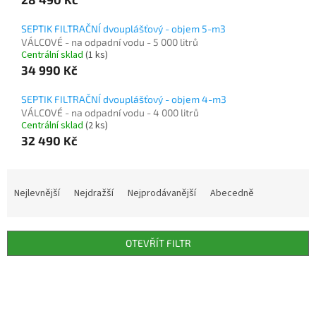
SEPTIK FILTRAČNÍ dvouplášťový - objem 5-m3
VÁLCOVÉ - na odpadní vodu - 5 000 litrů
Centrální sklad
(1 ks)
34 990 Kč
SEPTIK FILTRAČNÍ dvouplášťový - objem 4-m3
VÁLCOVÉ - na odpadní vodu - 4 000 litrů
Centrální sklad
(2 ks)
32 490 Kč
Ř
a
Nejlevnější
Nejdražší
Nejprodávanější
Abecedně
z
e
n
OTEVŘÍT FILTR
í
p
V
r
ý
o
p