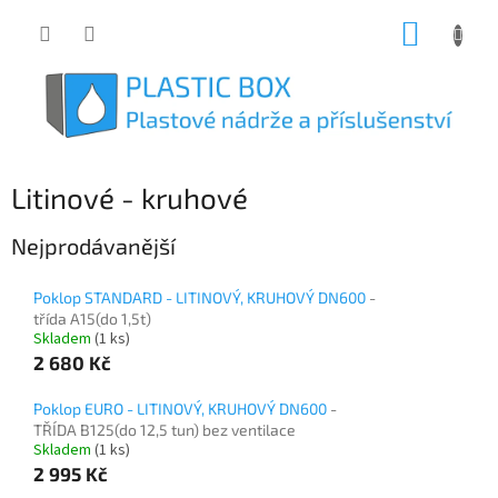
Přejít
NÁKUP
na
obsah
KOŠÍK
Litinové - kruhové
Nejprodávanější
Poklop STANDARD - LITINOVÝ, KRUHOVÝ DN600
-
třída A15(do 1,5t)
Skladem
(1 ks)
2 680 Kč
Poklop EURO - LITINOVÝ, KRUHOVÝ DN600
-
TŘÍDA B125(do 12,5 tun) bez ventilace
Skladem
(1 ks)
2 995 Kč