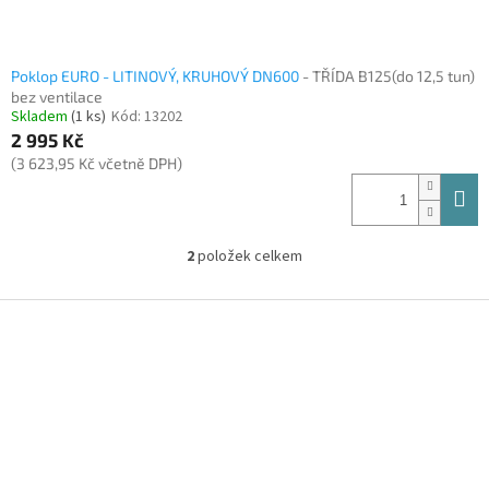
Poklop EURO - LITINOVÝ, KRUHOVÝ DN600
- TŘÍDA B125(do 12,5 tun)
bez ventilace
Skladem
(1 ks)
Kód:
13202
2 995 Kč
(3 623,95 Kč včetně DPH)
2
položek celkem
Z
á
p
a
t
í