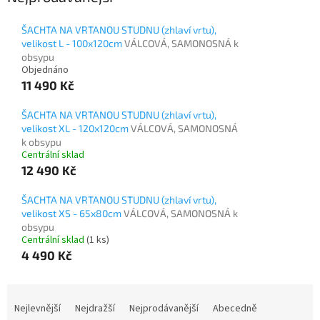
ŠACHTA NA VRTANOU STUDNU (zhlaví vrtu),
velikost L - 100x120cm
VÁLCOVÁ, SAMONOSNÁ k
obsypu
Objednáno
11 490 Kč
ŠACHTA NA VRTANOU STUDNU (zhlaví vrtu),
velikost XL - 120x120cm
VÁLCOVÁ, SAMONOSNÁ
k obsypu
Centrální sklad
12 490 Kč
ŠACHTA NA VRTANOU STUDNU (zhlaví vrtu),
velikost XS - 65x80cm
VÁLCOVÁ, SAMONOSNÁ k
obsypu
Centrální sklad
(1 ks)
4 490 Kč
Ř
a
Nejlevnější
Nejdražší
Nejprodávanější
Abecedně