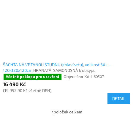
ŠACHTA NA VRTANOU STUDNU (zhlaví vrtu), velikost 3XL -
120x120x120cm
HRANATÁ, SAMONOSNÁ k obsypu
Objednáno
Kód:
60507
Včetně poklopu pro uzavření
16 490 Kč
(19 952,90 Kč včetně DPH)
DETAIL
7
položek celkem
Z