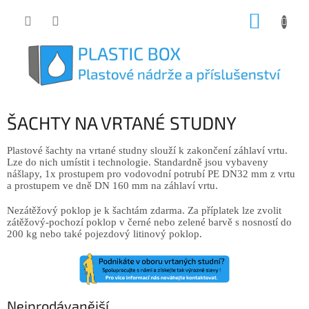
Přejít
NÁKUP
na
obsah
KOŠÍK
ŠACHTY NA VRTANÉ STUDNY
Plastové šachty na vrtané studny slouží k zakončení záhlaví vrtu.
Lze do nich umístit i technologie. Standardně jsou vybaveny
nášlapy, 1x prostupem pro vodovodní potrubí PE DN32 mm z vrtu
a prostupem ve dně DN 160 mm na záhlaví vrtu.
Nezátěžový poklop je k šachtám zdarma. Za příplatek lze zvolit
zátěžový-pochozí poklop v černé nebo zelené barvě s nosností do
200 kg nebo také pojezdový litinový poklop.
Nejprodávanější