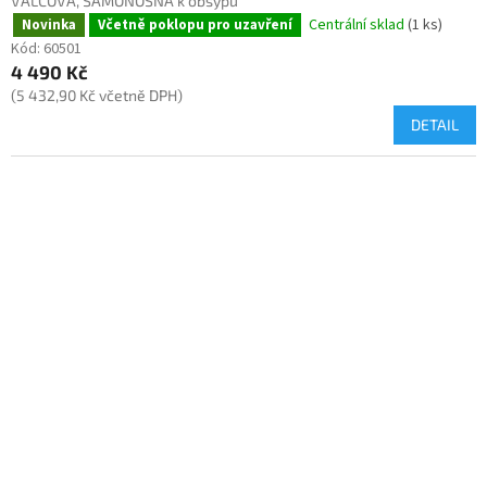
VÁLCOVÁ, SAMONOSNÁ k obsypu
Centrální sklad
(1 ks)
Novinka
Včetně poklopu pro uzavření
Kód:
60501
4 490 Kč
(5 432,90 Kč včetně DPH)
DETAIL