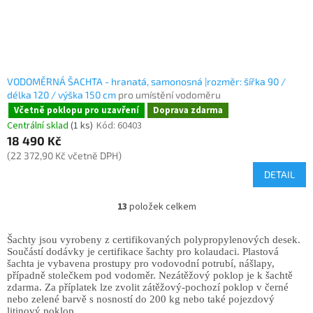
VODOMĚRNÁ ŠACHTA - hranatá, samonosná |rozměr: šířka 90 /
délka 120 / výška 150 cm
pro umístění vodoměru
Včetně poklopu pro uzavření
Doprava zdarma
Centrální sklad
(1 ks)
Kód:
60403
18 490 Kč
(22 372,90 Kč včetně DPH)
DETAIL
13
položek celkem
Šachty jsou vyrobeny z certifikovaných polypropylenových desek.
Součástí dodávky je certifikace šachty pro kolaudaci. Plastová
šachta je vybavena prostupy pro vodovodní potrubí, nášlapy,
případně stolečkem pod vodoměr. Nezátěžový poklop je k šachtě
zdarma. Za příplatek lze zvolit zátěžový-pochozí poklop v černé
nebo zelené barvě s nosností do 200 kg nebo také pojezdový
litinový poklop.