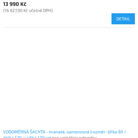
13 990 Kč
(16 927,90 Kč včetně DPH)
DETAIL
VODOMĚRNÁ ŠACHTA - hranatá, samonosná |rozměr: šířka 90 /
délka 120 / výška 120 cm
pro umístění vodoměru