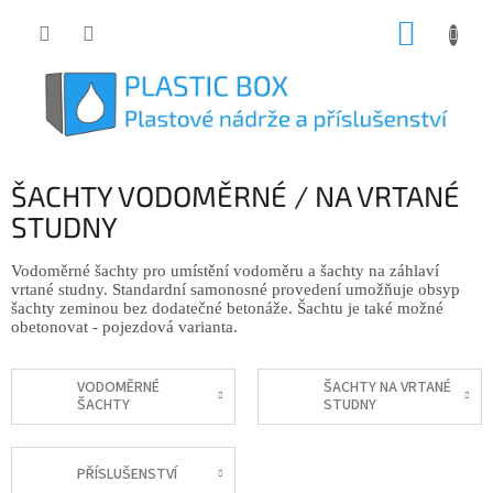
Přejít
NÁKUP
na
obsah
KOŠÍK
ŠACHTY VODOMĚRNÉ / NA VRTANÉ
STUDNY
Vodoměrné šachty pro umístění vodoměru a šachty na záhlaví
vrtané studny. Standardní samonosné provedení umožňuje obsyp
šachty zeminou bez dodatečné betonáže. Šachtu je také možné
obetonovat - pojezdová varianta.
VODOMĚRNÉ
ŠACHTY NA VRTANÉ
ŠACHTY
STUDNY
PŘÍSLUŠENSTVÍ