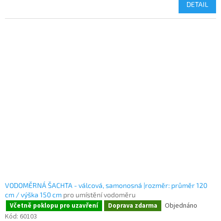
DETAIL
VODOMĚRNÁ ŠACHTA - válcová, samonosná |rozměr: průměr 120
cm / výška 150 cm
pro umístění vodoměru
Objednáno
Včetně poklopu pro uzavření
Doprava zdarma
Kód:
60103