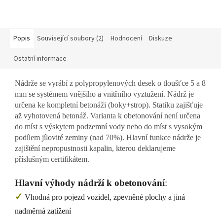
Popis
Související soubory (2)
Hodnocení
Diskuze
Ostatní informace
Nádrže se vyrábí z polypropylenových desek o tloušťce 5 a 8
mm se systémem vnějšího a vnitřního vyztužení.
Nádrž je
určena ke kompletní betonáži (boky+strop).
Statiku zajišťuje
až vyhotovená betonáž.
Varianta k obetonování není určena
do míst s výskytem podzemní vody nebo do míst s vysokým
podílem jílovité zeminy (nad 70%). Hlavní funkce nádrže je
zajištění nepropustnosti kapalin, kterou deklarujeme
příslušným certifikátem.
Hlavní výhody nádrží k obetonování
:
✓
Vhodná pro pojezd vozidel, zpevněné plochy a jiná
nadměrná zatížení