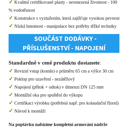
✓
Kvalitní certifikované plasty - neomezená životnost - 100
% vodotěsnost
✓
Konstrukce s vyztužením, která zajišťuje vysokou pevnost
✓
Nízká hmotnost - manipulace bez potřeby těžké techniky
SOUČÁST DODÁVKY -
PŘÍSLUŠENSTVÍ - NAPOJENÍ
Standardně v ceně produktu dostanete
:
✓
Revizní vstup (komín) o průměru 65 cm a výšce 30 cm
✓
Poklop pro uzavření - nezátěžový
✓
Napojení (přítok + odtok) v dimenzi DN 125 mm
✓
Montážní oka pro spuštění do výkopu
✓
Certifikaci výrobku (potřebná např. pro kolaudační řízení)
✓
Návod k montáži
Na poptávku nabízíme kompletní armování nádrže