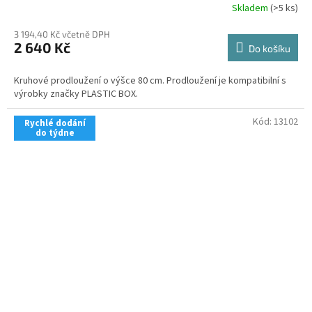
Skladem
(>5 ks)
3 194,40 Kč včetně DPH
2 640 Kč
Do košíku
Kruhové prodloužení o výšce 80 cm. Prodloužení je kompatibilní s
výrobky značky PLASTIC BOX.
Kód:
13102
Rychlé dodání
do týdne