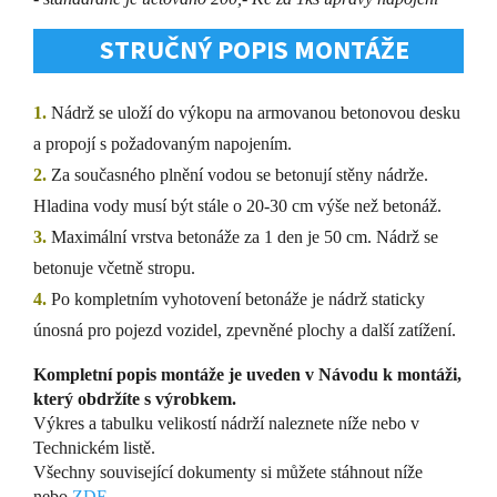
STRUČNÝ POPIS MONTÁŽE
1.
Nádrž se uloží do výkopu na armovanou betonovou desku
a propojí s požadovaným napojením.
2.
Za současného plnění vodou se betonují stěny nádrže.
Hladina vody musí být stále o 20-30 cm výše než betonáž.
3.
Maximální vrstva betonáže za 1 den je 50 cm. Nádrž se
betonuje včetně stropu.
4.
Po kompletním vyhotovení betonáže je nádrž staticky
únosná pro pojezd vozidel, zpevněné plochy a další zatížení.
Kompletní popis montáže je uveden v Návodu k montáži,
který obdržíte s výrobkem.
Výkres a tabulku velikostí nádrží naleznete níže nebo v
Technickém listě.
Všechny související dokumenty si můžete stáhnout níže
nebo
ZDE.