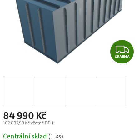
Z
ZDARMA
D
A
R
M
A
84 990 Kč
102 837,90 Kč
včetně DPH
Měrná
Centrální sklad
(1 ks)
cena: