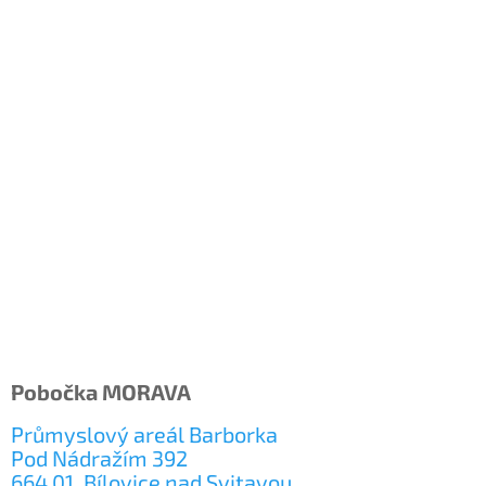
t
í
Pobočka MORAVA
Průmyslový areál Barborka
Pod Nádražím 392
664 01, Bílovice nad Svitavou