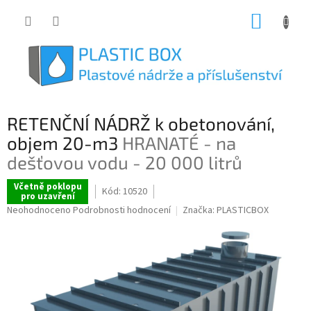
Přejít
NÁKUP
na
obsah
KOŠÍK
RETENČNÍ NÁDRŽ k obetonování,
objem 20-m3
HRANATÉ - na
dešťovou vodu - 20 000 litrů
Včetně poklopu
Kód:
10520
pro uzavření
Průměrné
Neohodnoceno
Podrobnosti hodnocení
Značka:
PLASTICBOX
hodnocení
produktu
je
0,0
z
5
hvězdiček.