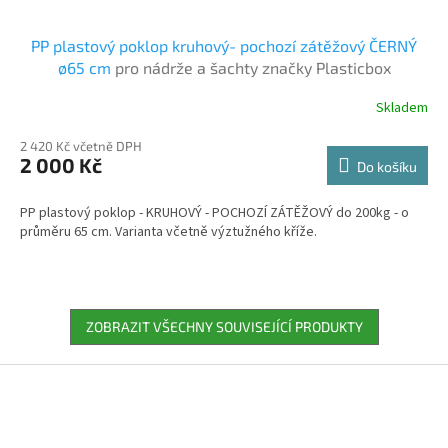
PP plastový poklop kruhový- pochozí zátěžový ČERNÝ
ø65 cm
pro nádrže a šachty značky Plasticbox
Skladem
2 420 Kč včetně DPH
2 000 Kč
Do košíku
PP plastový poklop - KRUHOVÝ - POCHOZÍ ZÁTĚŽOVÝ do 200kg - o
průměru 65 cm. Varianta včetně výztužného kříže.
ZOBRAZIT VŠECHNY SOUVISEJÍCÍ PRODUKTY
Z
á
p
a