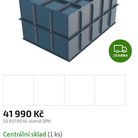
Z
ZDARMA
D
A
R
M
A
41 990 Kč
50 807,90 Kč
včetně DPH
Měrná
Centrální sklad
(1 ks)
cena: