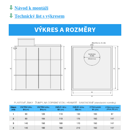
⇩
Návod k montáži
⇩
Technický list s výkresem
VÝKRES A ROZMĚRY