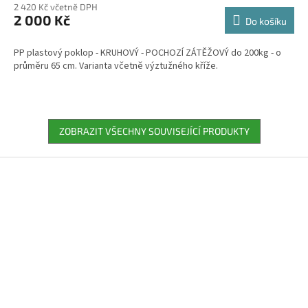
2 420 Kč včetně DPH
2 000 Kč
Do košíku
PP plastový poklop - KRUHOVÝ - POCHOZÍ ZÁTĚŽOVÝ do 200kg - o
průměru 65 cm. Varianta včetně výztužného kříže.
ZOBRAZIT VŠECHNY SOUVISEJÍCÍ PRODUKTY
Z
á
p
a
t
í