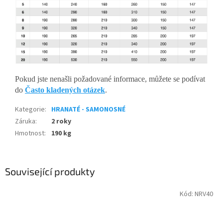
Pokud jste nenašli požadované informace, můžete se podívat
do
Často kladených otázek
.
Kategorie
:
HRANATÉ - SAMONOSNÉ
Záruka
:
2 roky
Hmotnost
:
190 kg
Související produkty
Kód:
NRV40