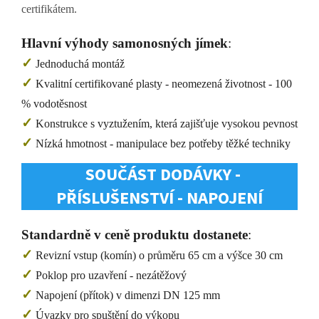
certifikátem.
Hlavní výhody samonosných jímek
:
✓
Jednoduchá montáž
✓
Kvalitní certifikované plasty - neomezená životnost - 100
% vodotěsnost
✓
Konstrukce s vyztužením, která zajišťuje vysokou pevnost
✓
Nízká hmotnost - manipulace bez potřeby těžké techniky
SOUČÁST DODÁVKY -
PŘÍSLUŠENSTVÍ - NAPOJENÍ
Standardně v ceně produktu dostanete
:
✓
Revizní vstup (komín) o průměru 65 cm a výšce 30 cm
✓
Poklop pro uzavření - nezátěžový
✓
Napojení (přítok) v dimenzi DN 125 mm
✓
Úvazky pro spuštění do výkopu