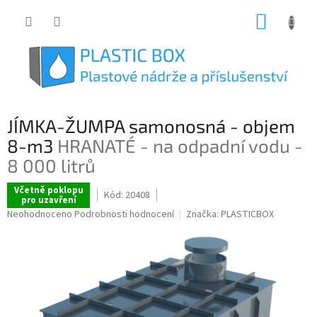
Přejít
NÁKUP
na
obsah
KOŠÍK
JÍMKA-ŽUMPA samonosná - objem
8-m3
HRANATÉ - na odpadní vodu -
8 000 litrů
Včetně poklopu
Kód:
20408
pro uzavření
Průměrné
Neohodnoceno
Podrobnosti hodnocení
Značka:
PLASTICBOX
hodnocení
produktu
je
0,0
z
5
hvězdiček.