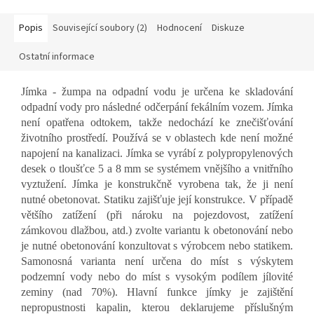
Popis
Související soubory (2)
Hodnocení
Diskuze
Ostatní informace
Jímka - žumpa na odpadní vodu je určena ke skladování
odpadní vody pro následné odčerpání fekálním vozem. Jímka
není opatřena odtokem, takže nedochází ke znečišťování
životního prostředí. Používá se v oblastech kde není možné
napojení na kanalizaci. Jímka se vyrábí z polypropylenových
desek o tloušťce 5 a 8 mm se systémem vnějšího a vnitřního
vyztužení.
Jímka je konstrukčně vyrobena tak, že ji není
nutné obetonovat.
Statiku zajišťuje její konstrukce.
V případě
většího zatížení (při nároku na pojezdovost, zatížení
zámkovou dlažbou, atd.) zvolte variantu k obetonování nebo
je nutné obetonování konzultovat s výrobcem nebo statikem.
Samonosná varianta není určena do míst s výskytem
podzemní vody nebo do míst s vysokým podílem jílovité
zeminy (nad 70%). Hlavní funkce jímky je zajištění
nepropustnosti kapalin, kterou deklarujeme příslušným