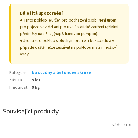
Důležitá upozornění
●
Tento poklop je určen pro pocházení osob. Není určen
pro pojezd vozidel ani pro trvalé statické zatížení těžkými
předměty nad 5 kg (např. litinovou pumpou).
● Jedná se o poklop s plochým profilem bez spádu a v
případě deště může zůstávat na poklopu malé množství
vody.
Kategorie
:
Na studny a betonové skruže
Záruka
:
5 let
Hmotnost
:
9 kg
Související produkty
Kód:
12101