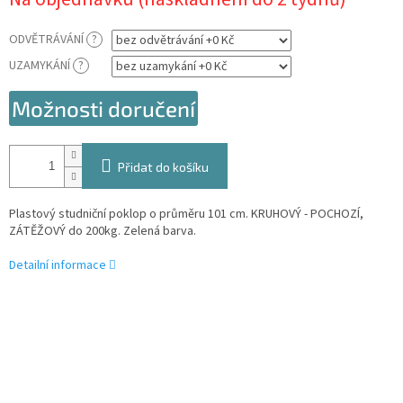
cena:
ODVĚTRÁVÁNÍ
?
UZAMYKÁNÍ
?
Možnosti doručení
Přidat do košíku
Plastový studniční poklop o průměru 101 cm. KRUHOVÝ - POCHOZÍ,
ZÁTĚŽOVÝ do 200kg. Zelená barva.
Detailní informace