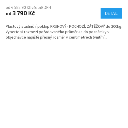
od 4 585,90 Kč včetně DPH
3 790 Kč
od
DETAIL
Plastový studniční poklop KRUHOVÝ - POCHOZÍ, ZÁTĚŽOVÝ do 200kg.
Vyberte si rozmezí požadovaného průměru a do poznámky v
objednávce napiště přesný rozměr v centimetrech (vnitřní...
Z
á
p
a
t
í