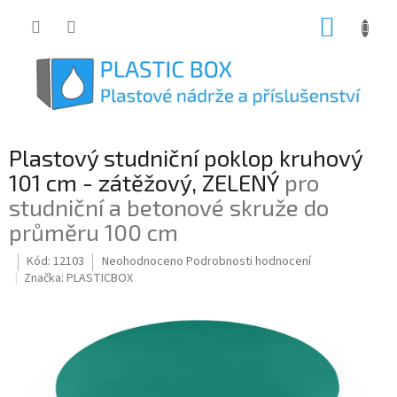
Přejít
NÁKUP
na
obsah
KOŠÍK
Plastový studniční poklop kruhový
101 cm - zátěžový, ZELENÝ
pro
studniční a betonové skruže do
průměru 100 cm
Průměrné
Kód:
12103
Neohodnoceno
Podrobnosti hodnocení
hodnocení
Značka:
PLASTICBOX
produktu
je
0,0
z
5
hvězdiček.