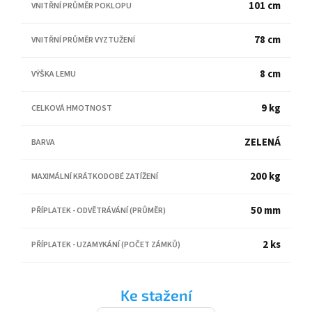
101 cm
VNITŘNÍ PRŮMĚR POKLOPU
78 cm
VNITŘNÍ PRŮMĚR VYZTUŽENÍ
8 cm
VÝŠKA LEMU
9 kg
CELKOVÁ HMOTNOST
ZELENÁ
BARVA
200 kg
MAXIMÁLNÍ KRÁTKODOBÉ ZATÍŽENÍ
50 mm
PŘÍPLATEK - ODVĚTRÁVÁNÍ (PRŮMĚR)
2 ks
PŘÍPLATEK - UZAMYKÁNÍ (POČET ZÁMKŮ)
Ke stažení