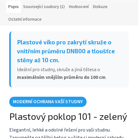
Popis
Související soubory (1)
Hodnocení
Diskuze
Ostatní informace
Plastové víko pro zakrytí skruže o
vnitřním průměru DN800 a tloušťce
stěny až 10 cm.
Ideální pro studny, skruže a jiná tělesa o
maximálním vnějším průměru do 100 cm
.
MODERNÍ OCHRANA VAŠÍ STUDNY
Plastový poklop 101 - zelený
Elegantní, lehké a odolné řešení pro vaši studnu.
Zapomeňte na těžký beton a užijte si moderní zahradu.