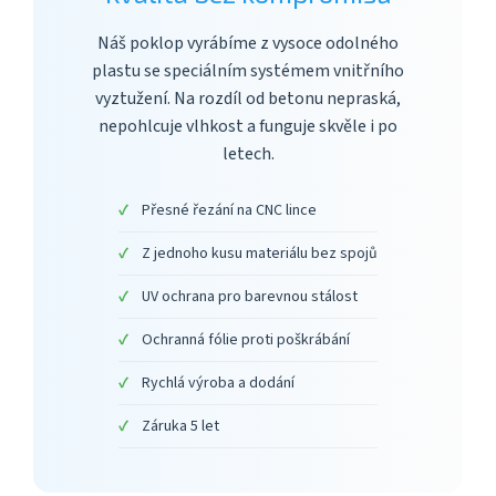
Náš poklop vyrábíme z vysoce odolného
plastu se speciálním systémem vnitřního
vyztužení. Na rozdíl od betonu nepraská,
nepohlcuje vlhkost a funguje skvěle i po
letech.
Přesné řezání na CNC lince
Z jednoho kusu materiálu bez spojů
UV ochrana pro barevnou stálost
Ochranná fólie proti poškrábání
Rychlá výroba a dodání
Záruka 5 let