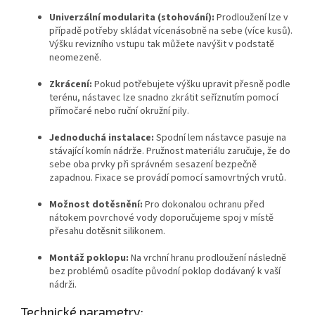
Univerzální modularita (stohování):
Prodloužení lze v
případě potřeby skládat vícenásobně na sebe (více kusů)
.
Výšku revizního vstupu tak můžete navýšit v podstatě
neomezeně
.
Zkrácení:
Pokud potřebujete výšku upravit přesně podle
terénu, nástavec lze snadno zkrátit seříznutím pomocí
přímočaré nebo ruční okružní pily
.
Jednoduchá instalace:
Spodní lem nástavce pasuje na
stávající komín nádrže
. Pružnost materiálu zaručuje, že do
sebe oba prvky při správném sesazení bezpečně
zapadnou
. Fixace se provádí pomocí samovrtných vrutů
.
Možnost dotěsnění:
Pro dokonalou ochranu před
nátokem povrchové vody doporučujeme spoj v místě
přesahu dotěsnit silikonem
.
Montáž poklopu:
Na vrchní hranu prodloužení následně
bez problémů osadíte původní poklop dodávaný k vaší
nádrži
.
Technické parametry: