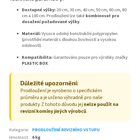
Dostupné výšky:
20 cm, 30 cm, 40 cm, 50 cm, 60 cm, 80
cm a 100 cm. Prodloužení lze také
kombinovat pro
dosažení požadované výšky
.
Materiál:
Vysoce odolný konstrukční polypropylen
(prvotřídní materiál s dlouhou životností a vysokou
odolností).
Kompatibilita:
Garantováno pouze pro výrobky značky
PLASTIC BOX
.
Důležité upozornění:
Prodloužení je vyrobeno o specifickém
průměru a je určeno výhradně pro naše
produkty. Z tohoto důvodu jej
nelze použít na
revizní komíny jiných výrobců
.
Kategorie
:
PRODLOUŽENÍ REVIZNÍHO VSTUPU
Hmotnost
:
6 kg