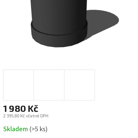
1 980 Kč
2 395,80 Kč včetně DPH
Měrná
Skladem
(>5 ks)
cena: