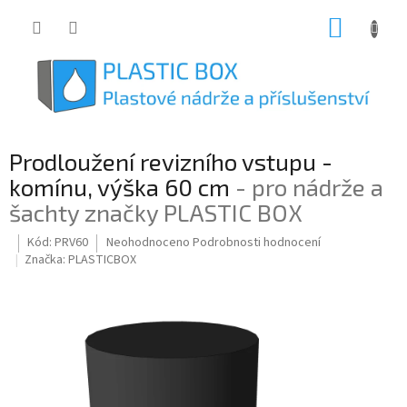
Přejít
NÁKUP
na
obsah
KOŠÍK
Prodloužení revizního vstupu -
komínu, výška 60 cm
- pro nádrže a
šachty značky PLASTIC BOX
Průměrné
Kód:
PRV60
Neohodnoceno
Podrobnosti hodnocení
hodnocení
Značka:
PLASTICBOX
produktu
je
0,0
z
5
hvězdiček.