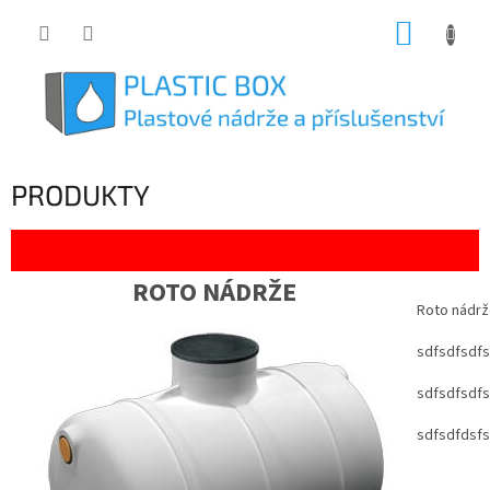
Přejít
NÁKUP
na
obsah
KOŠÍK
PRODUKTY
ROTO NÁDRŽE
Roto nádrže
sdfsdfsdfs
sdfsdfsdfs
sdfsdfdsfs