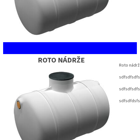
ROTO NÁDRŽE
Roto nádrže
sdfsdfsdfs
sdfsdfsdfs
sdfsdfdsfs