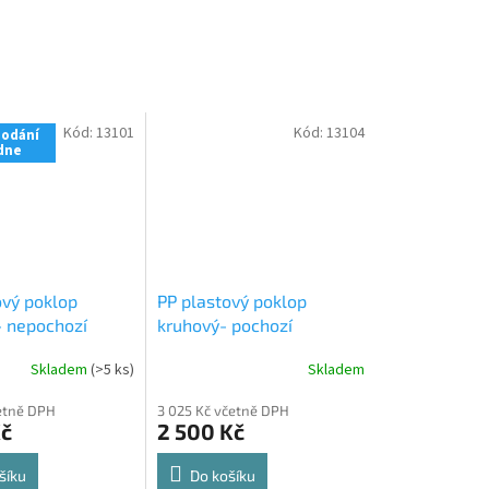
Kód:
13101
Kód:
13104
dodání
dne
ový poklop
PP plastový poklop
- nepochozí
kruhový- pochozí
65 cm
pro nádrže
zátěžový PÍSKOVĚ ŠEDÝ
Skladem
(>5 ks)
Skladem
 značky
ø65 cm
pro nádrže a
ox
šachty značky Plasticbox
četně DPH
3 025 Kč včetně DPH
Kč
2 500 Kč
šíku
Do košíku