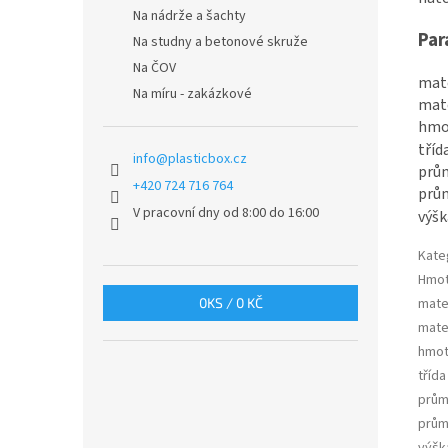
Na nádrže a šachty
Par
Na studny a betonové skruže
Na ČOV
mate
Na míru - zakázkové
mate
hmo
tříd
info
@
plasticbox.cz
prům
+420 724 716 764
prům
V pracovní dny od 8:00 do 16:00
výšk
Kate
Hmot
mater
0
KS /
0 KČ
mate
hmot
třída
prům
průmě
výšk