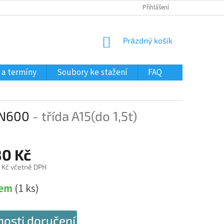
Přihlášení
NÁKUPNÍ
Prázdný košík
KOŠÍK
 a termíny
Soubory ke stažení
FAQ
DN600
- třída A15(do 1,5t)
80 Kč
 Kč včetně DPH
dem
(1 ks)
osti doručení