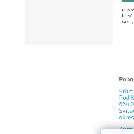
PE pla
barvě.
uzamyk
Z
á
p
a
t
Pobo
í
Průmy
Pod 
664 0
Svita
okres
Zobra