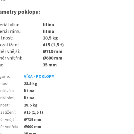
ametry poklopu:
riál víka:
litina
riál rámu:
litina
tnost:
28,5 kg
a zatížení:
A15 (1,5 t)
ěr vnější:
Ø719 mm
ěr vnitřní:
Ø600 mm
a:
35 mm
gorie
:
VÍKA - POKLOPY
nost
:
28.5 kg
iál víka:
:
litina
riál rámu:
:
litina
nost:
:
28,5 kg
 zatížení:
:
A15 (1,5 t)
ěr vnější:
:
Ø719 mm
r vnitřní:
:
Ø600 mm
a:
:
35 mm