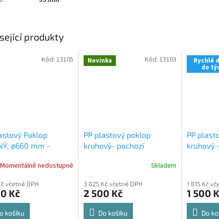
sející produkty
Kód:
13105
Kód:
13103
Novinka
Rychlé 
do tý
astový Poklop
PP plastový poklop
PP plast
NÝ, ø660 mm -
kruhový- pochozí
kruhový 
zí do 100kg -
zátěžový ZELENÝ ø65 cm
ČERNÝ ø
Momentálně nedostupné
Skladem
ykatelný
pro nádrže
pro nádrže a šachty
a šachty
hty značky
značky Plasticbox
Plasticb
Kč včetně DPH
3 025 Kč včetně DPH
1 815 Kč v
icbox
00 Kč
2 500 Kč
1 500 
o košíku
Do košíku
Do ko