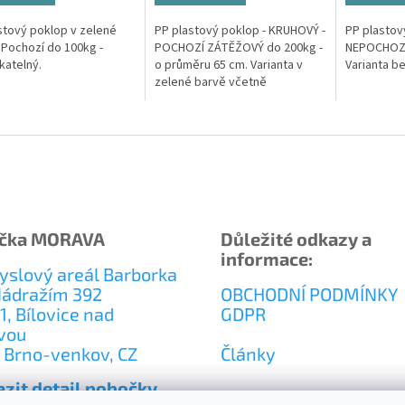
stový poklop v zelené
PP plastový poklop - KRUHOVÝ -
PP plastov
 Pochozí do 100kg -
POCHOZÍ ZÁTĚŽOVÝ do 200kg -
NEPOCHOZÍ 
atelný.
o průměru 65 cm. Varianta v
Varianta b
zelené barvě včetně
výztužného kříže.
čka MORAVA
Důležité odkazy a
informace:
slový areál Barborka
Nádražím 392
OBCHODNÍ PODMÍNKY
1, Bílovice nad
GDPR
vou
 Brno-venkov, CZ
Články
zit detail pobočky