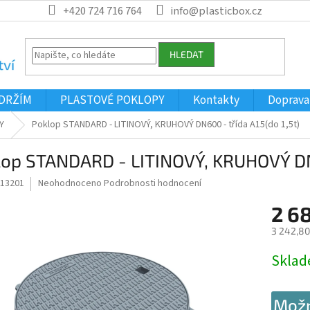
+420 724 716 764
info@plasticbox.cz
HLEDAT
ÁDRŽÍM
PLASTOVÉ POKLOPY
Kontakty
Doprava
Y
Poklop STANDARD - LITINOVÝ, KRUHOVÝ DN600
- třída A15(do 1,5t)
lop STANDARD - LITINOVÝ, KRUHOVÝ 
Průměrné
13201
Neohodnoceno
Podrobnosti hodnocení
hodnocení
2 6
produktu
je
3 242,80
0,0
z
Měrná
Skla
5
cena:
hvězdiček.
Možn