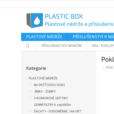
Přejít
na
obsah
PLASTOVÉ NÁDRŽE
PŘÍSLUŠENSTVÍ K N
Domů
PŘÍSLUŠENSTVÍ K NÁDRŽÍM
VÍKA - POKLOP
P
Pok
o
Přeskočit
s
Kód:
Kategorie
kategorie
t
r
PLASTOVÉ NÁDRŽE
a
NA DEŠŤOVOU VODU
n
JÍMKY - ŽUMPY
n
í
3-KOMOROVÉ SEPTIKY
p
ZEMNÍ FILTRY k septikům
a
ŠACHTY - VODOMĚRNÉ / NA VRT