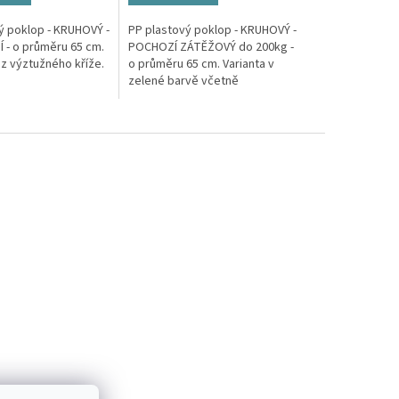
ý poklop - KRUHOVÝ -
PP plastový poklop - KRUHOVÝ -
- o průměru 65 cm.
POCHOZÍ ZÁTĚŽOVÝ do 200kg -
ez výztužného kříže.
o průměru 65 cm. Varianta v
zelené barvě včetně
výztužného kříže.