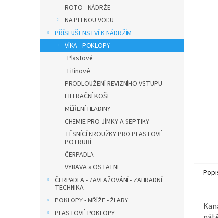
n
ROTO - NÁDRŽE
e
NA PITNOU VODU
l
PŘÍSLUŠENSTVÍ K NÁDRŽÍM
VÍKA - POKLOPY
Plastové
Litinové
PRODLOUŽENÍ REVIZNÍHO VSTUPU
FILTRAČNÍ KOŠE
MĚŘENÍ HLADINY
CHEMIE PRO JÍMKY A SEPTIKY
TĚSNÍCÍ KROUŽKY PRO PLASTOVÉ
POTRUBÍ
ČERPADLA
VÝBAVA a OSTATNÍ
Popi
ČERPADLA - ZAVLAŽOVÁNÍ - ZAHRADNÍ
TECHNIKA
POKLOPY - MŘÍŽE - ŽLABY
Kana
PLASTOVÉ POKLOPY
nátě